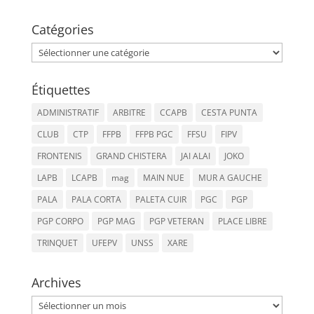
Catégories
Catégories
Étiquettes
ADMINISTRATIF
ARBITRE
CCAPB
CESTA PUNTA
CLUB
CTP
FFPB
FFPB PGC
FFSU
FIPV
FRONTENIS
GRAND CHISTERA
JAI ALAI
JOKO
LAPB
LCAPB
mag
MAIN NUE
MUR A GAUCHE
PALA
PALA CORTA
PALETA CUIR
PGC
PGP
PGP CORPO
PGP MAG
PGP VETERAN
PLACE LIBRE
TRINQUET
UFEPV
UNSS
XARE
Archives
Archives