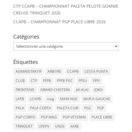
CTP CCAPB – CHAMPIONNAT PALETA PELOTE GOMME
CREUSE TRINQUET 2026
CCAPB – CHAMPIONNAT PGP PLACE LIBRE 2026
Catégories
Catégories
Étiquettes
ADMINISTRATIF
ARBITRE
CCAPB
CESTA PUNTA
CLUB
CTP
FFPB
FFPB PGC
FFSU
FIPV
FRONTENIS
GRAND CHISTERA
JAI ALAI
JOKO
LAPB
LCAPB
mag
MAIN NUE
MUR A GAUCHE
PALA
PALA CORTA
PALETA CUIR
PGC
PGP
PGP CORPO
PGP MAG
PGP VETERAN
PLACE LIBRE
TRINQUET
UFEPV
UNSS
XARE