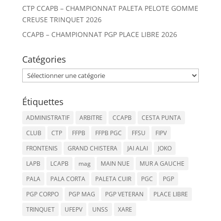
CTP CCAPB – CHAMPIONNAT PALETA PELOTE GOMME
CREUSE TRINQUET 2026
CCAPB – CHAMPIONNAT PGP PLACE LIBRE 2026
Catégories
Catégories
Étiquettes
ADMINISTRATIF
ARBITRE
CCAPB
CESTA PUNTA
CLUB
CTP
FFPB
FFPB PGC
FFSU
FIPV
FRONTENIS
GRAND CHISTERA
JAI ALAI
JOKO
LAPB
LCAPB
mag
MAIN NUE
MUR A GAUCHE
PALA
PALA CORTA
PALETA CUIR
PGC
PGP
PGP CORPO
PGP MAG
PGP VETERAN
PLACE LIBRE
TRINQUET
UFEPV
UNSS
XARE