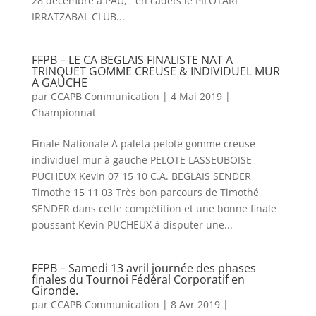
28 décembre à PAU, en cadets le PILOTARI
IRRATZABAL CLUB...
FFPB – LE CA BEGLAIS FINALISTE NAT A
TRINQUET GOMME CREUSE & INDIVIDUEL MUR
A GAUCHE
par
CCAPB Communication
|
4 Mai 2019
|
Championnat
Finale Nationale A paleta pelote gomme creuse
individuel mur à gauche PELOTE LASSEUBOISE
PUCHEUX Kevin 07 15 10 C.A. BEGLAIS SENDER
Timothe 15 11 03 Très bon parcours de Timothé
SENDER dans cette compétition et une bonne finale
poussant Kevin PUCHEUX à disputer une...
FFPB – Samedi 13 avril journée des phases
finales du Tournoi Fédéral Corporatif en
Gironde.
par
CCAPB Communication
|
8 Avr 2019
|