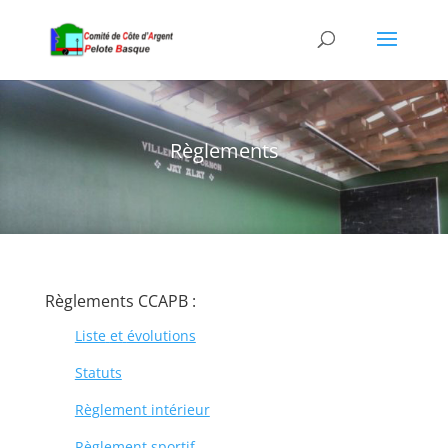
Règlements
Règlemen
ts
CCAPB :
Liste
et
évolutions
Statuts
Règlement intérieur
Règlement sportif