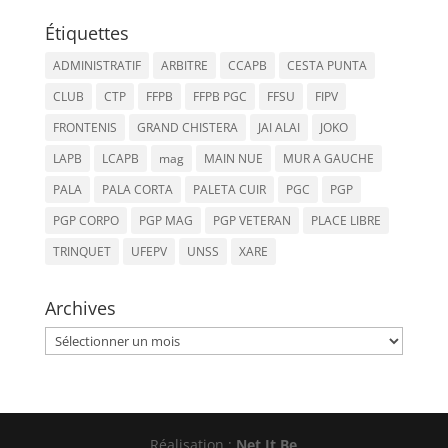
Étiquettes
ADMINISTRATIF
ARBITRE
CCAPB
CESTA PUNTA
CLUB
CTP
FFPB
FFPB PGC
FFSU
FIPV
FRONTENIS
GRAND CHISTERA
JAI ALAI
JOKO
LAPB
LCAPB
mag
MAIN NUE
MUR A GAUCHE
PALA
PALA CORTA
PALETA CUIR
PGC
PGP
PGP CORPO
PGP MAG
PGP VETERAN
PLACE LIBRE
TRINQUET
UFEPV
UNSS
XARE
Archives
Archives
Réalisation :
Net It Be