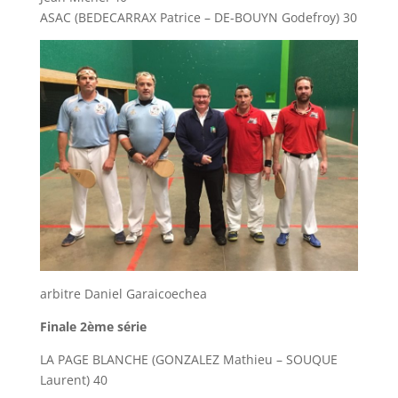
ASAC (BEDECARRAX Patrice – DE-BOUYN Godefroy) 30
arbitre Daniel Garaicoechea
Finale 2ème série
LA PAGE BLANCHE (GONZALEZ Mathieu – SOUQUE
Laurent) 40