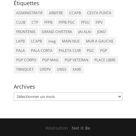
Étiquettes
ADMINISTRATIF
ARBITRE
CCAPB
CESTA PUNTA
CLUB
CTP
FFPB
FFPB PGC
FFSU
FIPV
FRONTENIS
GRAND CHISTERA
JAI ALAI
JOKO
LAPB
LCAPB
mag
MAIN NUE
MUR A GAUCHE
PALA
PALA CORTA
PALETA CUIR
PGC
PGP
PGP CORPO
PGP MAG
PGP VETERAN
PLACE LIBRE
TRINQUET
UFEPV
UNSS
XARE
Archives
Archives
Réalisation :
Net It Be