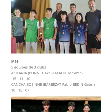
M16
5 équipes de 3 clubs
AKITANIA (BONNET Axel-LAXALDE Maxime)
15 11 10
CANCHA BOEINNE (BARBEZAT Pablo-BEDIN Gabriel
10 15 07