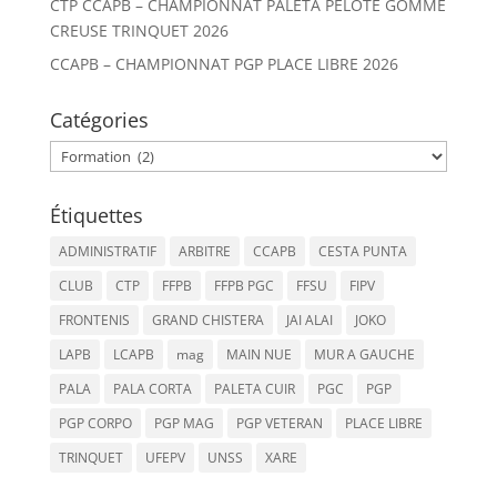
CTP CCAPB – CHAMPIONNAT PALETA PELOTE GOMME
CREUSE TRINQUET 2026
CCAPB – CHAMPIONNAT PGP PLACE LIBRE 2026
Catégories
Catégories
Étiquettes
ADMINISTRATIF
ARBITRE
CCAPB
CESTA PUNTA
CLUB
CTP
FFPB
FFPB PGC
FFSU
FIPV
FRONTENIS
GRAND CHISTERA
JAI ALAI
JOKO
LAPB
LCAPB
mag
MAIN NUE
MUR A GAUCHE
PALA
PALA CORTA
PALETA CUIR
PGC
PGP
PGP CORPO
PGP MAG
PGP VETERAN
PLACE LIBRE
TRINQUET
UFEPV
UNSS
XARE