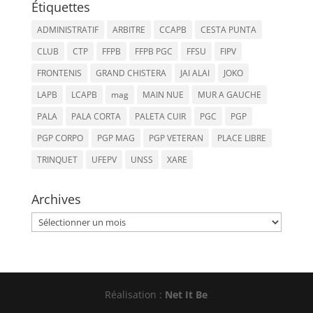
Étiquettes
ADMINISTRATIF
ARBITRE
CCAPB
CESTA PUNTA
CLUB
CTP
FFPB
FFPB PGC
FFSU
FIPV
FRONTENIS
GRAND CHISTERA
JAI ALAI
JOKO
LAPB
LCAPB
mag
MAIN NUE
MUR A GAUCHE
PALA
PALA CORTA
PALETA CUIR
PGC
PGP
PGP CORPO
PGP MAG
PGP VETERAN
PLACE LIBRE
TRINQUET
UFEPV
UNSS
XARE
Archives
Archives
Réalisation :
Net It Be