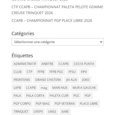
CTP CCAPB – CHAMPIONNAT PALETA PELOTE GOMME
CREUSE TRINQUET 2026
CCAPB – CHAMPIONNAT PGP PLACE LIBRE 2026
Catégories
Catégories
Étiquettes
ADMINISTRATIF
ARBITRE
CCAPB
CESTA PUNTA
CLUB
CTP
FFPB
FFPB PGC
FFSU
FIPV
FRONTENIS
GRAND CHISTERA
JAI ALAI
JOKO
LAPB
LCAPB
mag
MAIN NUE
MUR A GAUCHE
PALA
PALA CORTA
PALETA CUIR
PGC
PGP
PGP CORPO
PGP MAG
PGP VETERAN
PLACE LIBRE
TRINQUET
UFEPV
UNSS
XARE