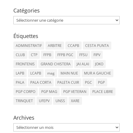
Catégories
Catégories
Étiquettes
ADMINISTRATIF
ARBITRE
CCAPB
CESTA PUNTA
CLUB
CTP
FFPB
FFPB PGC
FFSU
FIPV
FRONTENIS
GRAND CHISTERA
JAI ALAI
JOKO
LAPB
LCAPB
mag
MAIN NUE
MUR A GAUCHE
PALA
PALA CORTA
PALETA CUIR
PGC
PGP
PGP CORPO
PGP MAG
PGP VETERAN
PLACE LIBRE
TRINQUET
UFEPV
UNSS
XARE
Archives
Archives