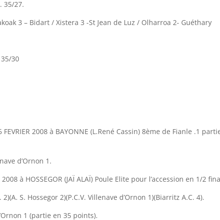
. 35/27.
koak 3 – Bidart / Xistera 3 -St Jean de Luz / Olharroa 2- Guéthary
 35/30
6 FEVRIER 2008 à BAYONNE (L.René Cassin) 8ème de Fianle .1 parti
enave d’Ornon 1.
2008 à HOSSEGOR (JAÏ ALAÏ) Poule Elite pour l’accession en 1/2 fina
 2)(A. S. Hossegor 2)(P.C.V. Villenave d’Ornon 1)(Biarritz A.C. 4).
’Ornon 1 (partie en 35 points).