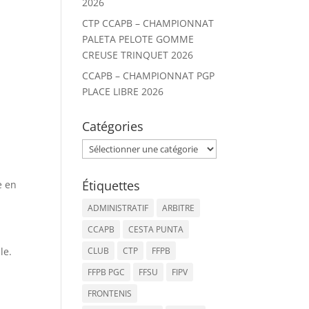
2026
CTP CCAPB – CHAMPIONNAT
PALETA PELOTE GOMME
CREUSE TRINQUET 2026
CCAPB – CHAMPIONNAT PGP
PLACE LIBRE 2026
Catégories
Catégories
Étiquettes
e en
ADMINISTRATIF
ARBITRE
CCAPB
CESTA PUNTA
le.
CLUB
CTP
FFPB
FFPB PGC
FFSU
FIPV
FRONTENIS