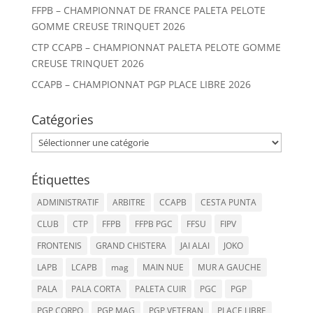
FFPB – CHAMPIONNAT DE FRANCE PALETA PELOTE
GOMME CREUSE TRINQUET 2026
CTP CCAPB – CHAMPIONNAT PALETA PELOTE GOMME
CREUSE TRINQUET 2026
CCAPB – CHAMPIONNAT PGP PLACE LIBRE 2026
Catégories
Catégories
Étiquettes
ADMINISTRATIF
ARBITRE
CCAPB
CESTA PUNTA
CLUB
CTP
FFPB
FFPB PGC
FFSU
FIPV
FRONTENIS
GRAND CHISTERA
JAI ALAI
JOKO
LAPB
LCAPB
mag
MAIN NUE
MUR A GAUCHE
PALA
PALA CORTA
PALETA CUIR
PGC
PGP
PGP CORPO
PGP MAG
PGP VETERAN
PLACE LIBRE