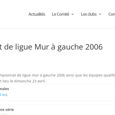
Actualités
Le Comité
Les clubs
Com
 de ligue Mur à gauche 2006
ampionnat de ligue mur à gauche 2006 ainsi que les équipes qualif
t lieu le dimanche 23 avril.
inales
3 ko
)
re série