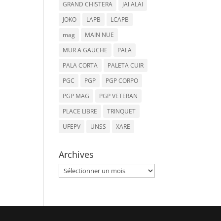
GRAND CHISTERA
JAI ALAI
JOKO
LAPB
LCAPB
mag
MAIN NUE
MUR A GAUCHE
PALA
PALA CORTA
PALETA CUIR
PGC
PGP
PGP CORPO
PGP MAG
PGP VETERAN
PLACE LIBRE
TRINQUET
UFEPV
UNSS
XARE
Archives
Archives