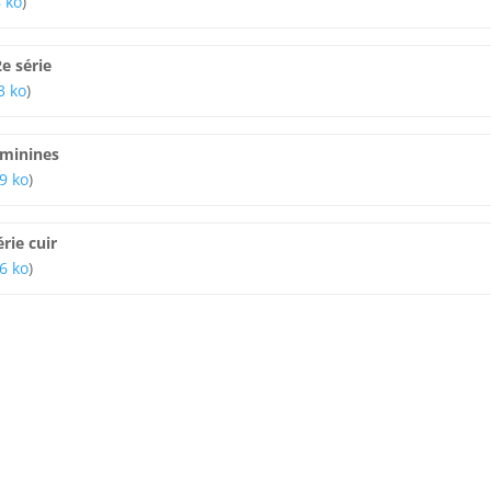
8 ko
)
e série
3 ko
)
éminines
9 ko
)
rie cuir
6 ko
)