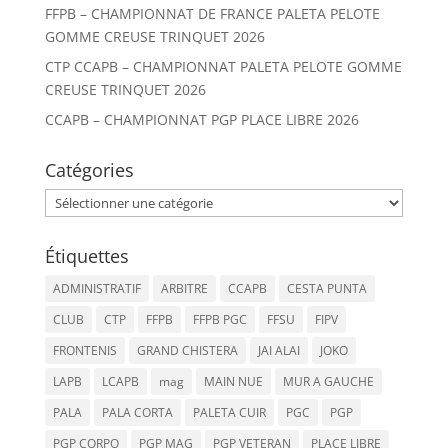
FFPB – CHAMPIONNAT DE FRANCE PALETA PELOTE
GOMME CREUSE TRINQUET 2026
CTP CCAPB – CHAMPIONNAT PALETA PELOTE GOMME
CREUSE TRINQUET 2026
CCAPB – CHAMPIONNAT PGP PLACE LIBRE 2026
Catégories
Catégories
Étiquettes
ADMINISTRATIF
ARBITRE
CCAPB
CESTA PUNTA
CLUB
CTP
FFPB
FFPB PGC
FFSU
FIPV
FRONTENIS
GRAND CHISTERA
JAI ALAI
JOKO
LAPB
LCAPB
mag
MAIN NUE
MUR A GAUCHE
PALA
PALA CORTA
PALETA CUIR
PGC
PGP
PGP CORPO
PGP MAG
PGP VETERAN
PLACE LIBRE