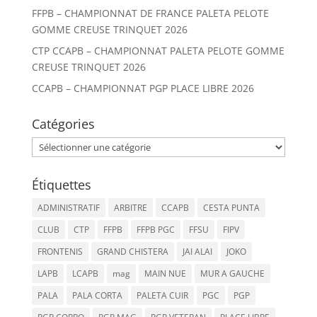
FFPB – CHAMPIONNAT DE FRANCE PALETA PELOTE
GOMME CREUSE TRINQUET 2026
CTP CCAPB – CHAMPIONNAT PALETA PELOTE GOMME
CREUSE TRINQUET 2026
CCAPB – CHAMPIONNAT PGP PLACE LIBRE 2026
Catégories
Catégories
Étiquettes
ADMINISTRATIF
ARBITRE
CCAPB
CESTA PUNTA
CLUB
CTP
FFPB
FFPB PGC
FFSU
FIPV
FRONTENIS
GRAND CHISTERA
JAI ALAI
JOKO
LAPB
LCAPB
mag
MAIN NUE
MUR A GAUCHE
PALA
PALA CORTA
PALETA CUIR
PGC
PGP