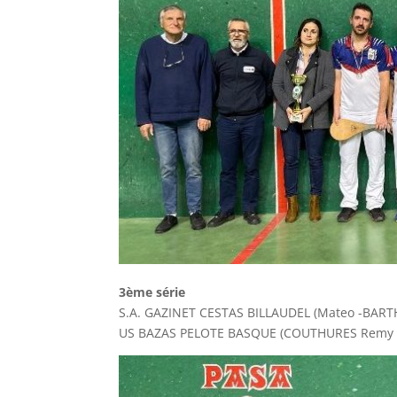
3ème série
S.A. GAZINET CESTAS BILLAUDEL (Mateo -BAR
US BAZAS PELOTE BASQUE (COUTHURES Remy 