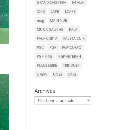
GRAND CHISTERA
JAI ALAI
JOKO
LAPB
LCAPB
mag
MAIN NUE
MUR A GAUCHE
PALA
PALA CORTA
PALETA CUIR
PGC
PGP
PGP CORPO
PGP MAG
PGP VETERAN
PLACE LIBRE
TRINQUET
UFEPV
UNSS
XARE
Archives
Archives