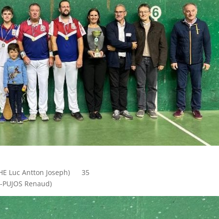
THE Luc Antton Joseph) 35
-PUJOS Renaud)