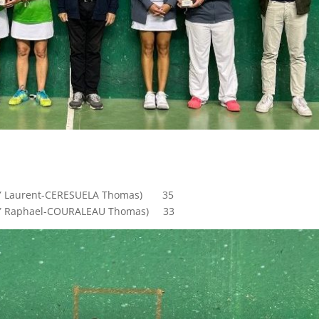
RY Laurent-CERESUELA Thomas) 35
RY Raphael-COURALEAU Thomas) 33