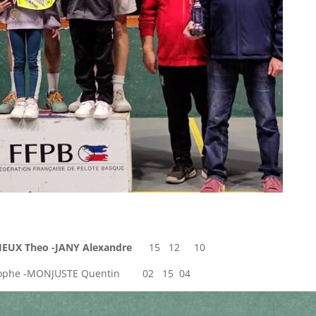
HEUX Theo -JANY Alexandre
15 12 10
stophe -MONJUSTE Quentin 02 15 04