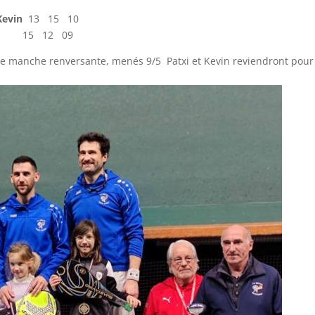
Kevin
13 15 10
othe 15 12 09
ème manche renversante, menés 9/5 Patxi et Kevin reviendront pour