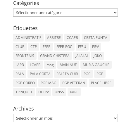
Catégories
Catégories
Étiquettes
ADMINISTRATIF
ARBITRE
CCAPB
CESTA PUNTA
CLUB
CTP
FFPB
FFPB PGC
FFSU
FIPV
FRONTENIS
GRAND CHISTERA
JAI ALAI
JOKO
LAPB
LCAPB
mag
MAIN NUE
MUR A GAUCHE
PALA
PALA CORTA
PALETA CUIR
PGC
PGP
PGP CORPO
PGP MAG
PGP VETERAN
PLACE LIBRE
TRINQUET
UFEPV
UNSS
XARE
Archives
Archives