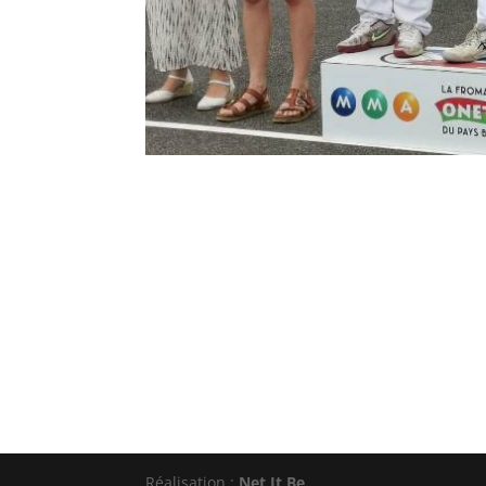
Réalisation :
Net It Be