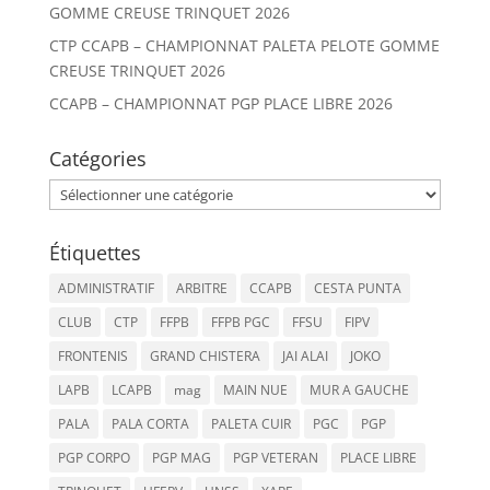
GOMME CREUSE TRINQUET 2026
CTP CCAPB – CHAMPIONNAT PALETA PELOTE GOMME
CREUSE TRINQUET 2026
CCAPB – CHAMPIONNAT PGP PLACE LIBRE 2026
Catégories
Catégories
Étiquettes
ADMINISTRATIF
ARBITRE
CCAPB
CESTA PUNTA
CLUB
CTP
FFPB
FFPB PGC
FFSU
FIPV
FRONTENIS
GRAND CHISTERA
JAI ALAI
JOKO
LAPB
LCAPB
mag
MAIN NUE
MUR A GAUCHE
PALA
PALA CORTA
PALETA CUIR
PGC
PGP
PGP CORPO
PGP MAG
PGP VETERAN
PLACE LIBRE