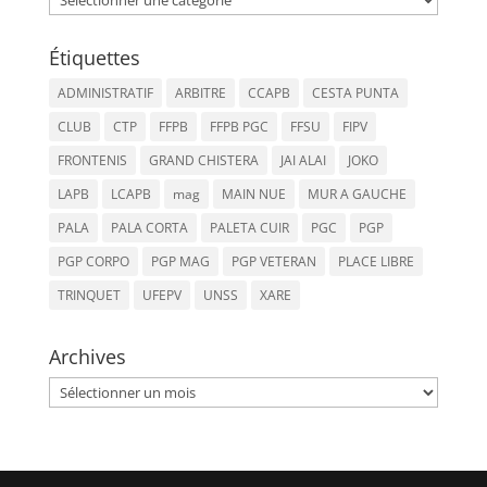
Étiquettes
ADMINISTRATIF
ARBITRE
CCAPB
CESTA PUNTA
CLUB
CTP
FFPB
FFPB PGC
FFSU
FIPV
FRONTENIS
GRAND CHISTERA
JAI ALAI
JOKO
LAPB
LCAPB
mag
MAIN NUE
MUR A GAUCHE
PALA
PALA CORTA
PALETA CUIR
PGC
PGP
PGP CORPO
PGP MAG
PGP VETERAN
PLACE LIBRE
TRINQUET
UFEPV
UNSS
XARE
Archives
Archives