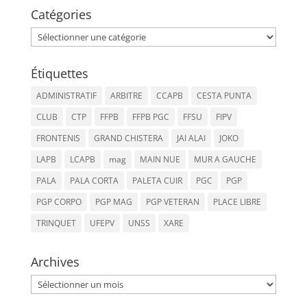
Catégories
Catégories
Étiquettes
ADMINISTRATIF
ARBITRE
CCAPB
CESTA PUNTA
CLUB
CTP
FFPB
FFPB PGC
FFSU
FIPV
FRONTENIS
GRAND CHISTERA
JAI ALAI
JOKO
LAPB
LCAPB
mag
MAIN NUE
MUR A GAUCHE
PALA
PALA CORTA
PALETA CUIR
PGC
PGP
PGP CORPO
PGP MAG
PGP VETERAN
PLACE LIBRE
TRINQUET
UFEPV
UNSS
XARE
Archives
Archives