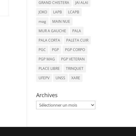
GRAND CHISTERA
JAI ALAI
JOKO
LAPB
LCAPB
mag
MAIN NUE
MUR A GAUCHE
PALA
PALA CORTA
PALETA CUIR
PGC
PGP
PGP CORPO
PGP MAG
PGP VETERAN
PLACE LIBRE
TRINQUET
UFEPV
UNSS
XARE
Archives
Archives