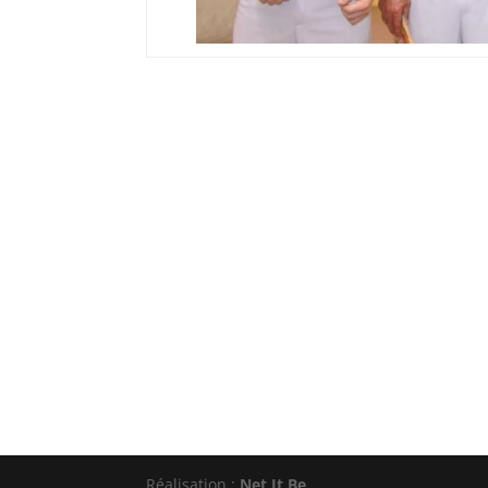
Réalisation :
Net It Be