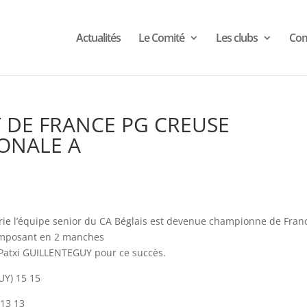
Actualités
Le Comité
Les clubs
Com
 DE FRANCE PG CREUSE
IONALE A
lerie l’équipe senior du CA Béglais est devenue championne de Fran
’imposant en 2 manches
 Patxi GUILLENTEGUY pour ce succès.
UY) 15 15
 13 13