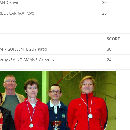
AND Xavier
30
 BEDECARRAX Peyo
25
SCORE
re / GUILLENTEGUY Patxi
30
remy /SAINT AMANS Gregory
24