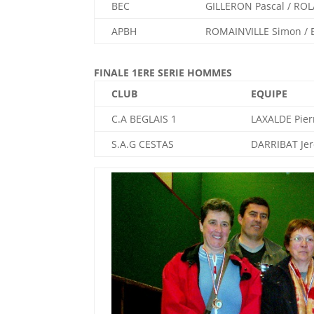
BEC
GILLERON Pascal / ROL
APBH
ROMAINVILLE Simon /
FINALE 1ERE SERIE HOMMES
CLUB
EQUIPE
C.A BEGLAIS 1
LAXALDE Pier
S.A.G CESTAS
DARRIBAT Je