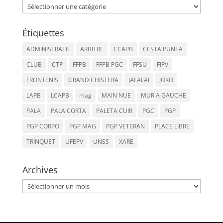
Catégories
Étiquettes
ADMINISTRATIF
ARBITRE
CCAPB
CESTA PUNTA
CLUB
CTP
FFPB
FFPB PGC
FFSU
FIPV
FRONTENIS
GRAND CHISTERA
JAI ALAI
JOKO
LAPB
LCAPB
mag
MAIN NUE
MUR A GAUCHE
PALA
PALA CORTA
PALETA CUIR
PGC
PGP
PGP CORPO
PGP MAG
PGP VETERAN
PLACE LIBRE
TRINQUET
UFEPV
UNSS
XARE
Archives
Archives