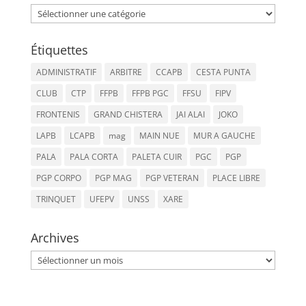
Catégories
Étiquettes
ADMINISTRATIF
ARBITRE
CCAPB
CESTA PUNTA
CLUB
CTP
FFPB
FFPB PGC
FFSU
FIPV
FRONTENIS
GRAND CHISTERA
JAI ALAI
JOKO
LAPB
LCAPB
mag
MAIN NUE
MUR A GAUCHE
PALA
PALA CORTA
PALETA CUIR
PGC
PGP
PGP CORPO
PGP MAG
PGP VETERAN
PLACE LIBRE
TRINQUET
UFEPV
UNSS
XARE
Archives
Archives