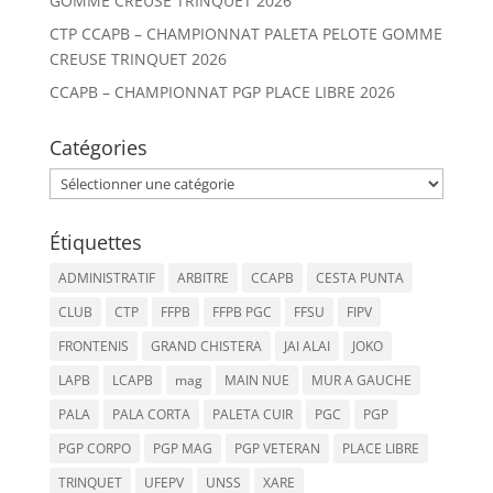
GOMME CREUSE TRINQUET 2026
CTP CCAPB – CHAMPIONNAT PALETA PELOTE GOMME
CREUSE TRINQUET 2026
CCAPB – CHAMPIONNAT PGP PLACE LIBRE 2026
Catégories
Catégories
Étiquettes
ADMINISTRATIF
ARBITRE
CCAPB
CESTA PUNTA
CLUB
CTP
FFPB
FFPB PGC
FFSU
FIPV
FRONTENIS
GRAND CHISTERA
JAI ALAI
JOKO
LAPB
LCAPB
mag
MAIN NUE
MUR A GAUCHE
PALA
PALA CORTA
PALETA CUIR
PGC
PGP
PGP CORPO
PGP MAG
PGP VETERAN
PLACE LIBRE
TRINQUET
UFEPV
UNSS
XARE