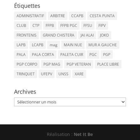
Étiquettes
ADMINISTRATIF
ARBITRE
CCAPB
CESTA PUNTA
CLUB
CTP
FFPB
FFPB PGC
FFSU
FIPV
FRONTENIS
GRAND CHISTERA
JAI ALAI
JOKO
LAPB
LCAPB
mag
MAIN NUE
MUR A GAUCHE
PALA
PALA CORTA
PALETA CUIR
PGC
PGP
PGP CORPO
PGP MAG
PGP VETERAN
PLACE LIBRE
TRINQUET
UFEPV
UNSS
XARE
Archives
Archives
Réalisation :
Net It Be