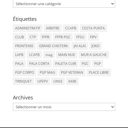
Catégories
Étiquettes
ADMINISTRATIF
ARBITRE
CCAPB
CESTA PUNTA
CLUB
CTP
FFPB
FFPB PGC
FFSU
FIPV
FRONTENIS
GRAND CHISTERA
JAI ALAI
JOKO
LAPB
LCAPB
mag
MAIN NUE
MUR A GAUCHE
PALA
PALA CORTA
PALETA CUIR
PGC
PGP
PGP CORPO
PGP MAG
PGP VETERAN
PLACE LIBRE
TRINQUET
UFEPV
UNSS
XARE
Archives
Archives