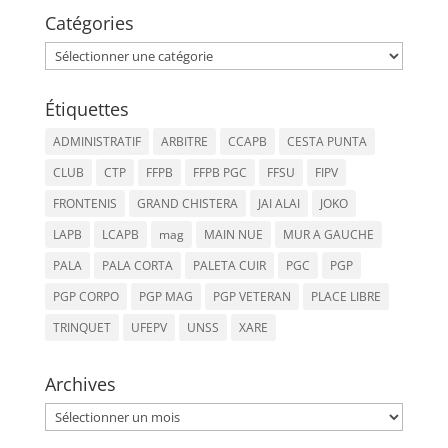
Catégories
Catégories
Étiquettes
ADMINISTRATIF
ARBITRE
CCAPB
CESTA PUNTA
CLUB
CTP
FFPB
FFPB PGC
FFSU
FIPV
FRONTENIS
GRAND CHISTERA
JAI ALAI
JOKO
LAPB
LCAPB
mag
MAIN NUE
MUR A GAUCHE
PALA
PALA CORTA
PALETA CUIR
PGC
PGP
PGP CORPO
PGP MAG
PGP VETERAN
PLACE LIBRE
TRINQUET
UFEPV
UNSS
XARE
Archives
Archives