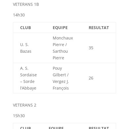
VETERANS 1B
14h30
CLUB
EQUIPE
RESULTAT
Monchaux
U. S.
Pierre /
35
Bazas
Sarthou
Pierre
A. S.
Pouy
Sordaise
Gilbert /
26
– Sorde
Vergez J.
l’Abbaye
François
VETERANS 2
15h30
CLUB
EQUIPE
RESULTAT