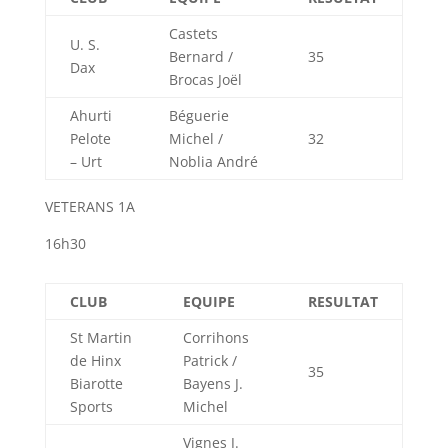
Castets
U. S.
Bernard /
35
Dax
Brocas Joël
Ahurti
Béguerie
Pelote
Michel /
32
– Urt
Noblia André
VETERANS 1A
16h30
CLUB
EQUIPE
RESULTAT
St Martin
Corrihons
de Hinx
Patrick /
35
Biarotte
Bayens J.
Sports
Michel
Vignes J.