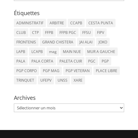
Étiquettes
ADMINISTRATIF
ARBITRE
CCAPB
CESTA PUNTA
CLUB
CTP
FFPB
FFPB PGC
FFSU
FIPV
FRONTENIS
GRAND CHISTERA
JAI ALAI
JOKO
LAPB
LCAPB
mag
MAIN NUE
MUR A GAUCHE
PALA
PALA CORTA
PALETA CUIR
PGC
PGP
PGP CORPO
PGP MAG
PGP VETERAN
PLACE LIBRE
TRINQUET
UFEPV
UNSS
XARE
Archives
Archives