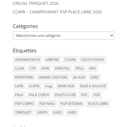
CREUSE TRINQUET 2026
CCAPB – CHAMPIONNAT PGP PLACE LIBRE 2026
Catégories
Catégories
Étiquettes
ADMINISTRATIF
ARBITRE
CCAPB
CESTA PUNTA
CLUB
CTP
FFPB
FFPB PGC
FFSU
FIPV
FRONTENIS
GRAND CHISTERA
JAI ALAI
JOKO
LAPB
LCAPB
mag
MAIN NUE
MUR A GAUCHE
PALA
PALA CORTA
PALETA CUIR
PGC
PGP
PGP CORPO
PGP MAG
PGP VETERAN
PLACE LIBRE
TRINQUET
UFEPV
UNSS
XARE