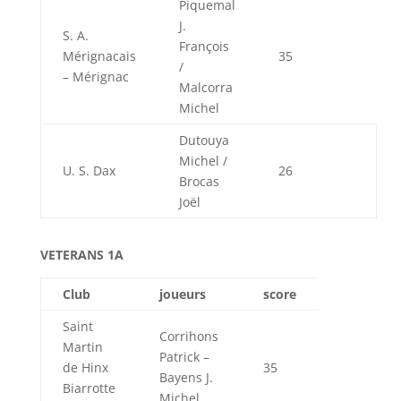
Piquemal
J.
S. A.
François
Mérignacais
35
/
– Mérignac
Malcorra
Michel
Dutouya
Michel /
U. S. Dax
26
Brocas
Joël
VETERANS 1A
Club
joueurs
score
Saint
Corrihons
Martin
Patrick –
de Hinx
35
Bayens J.
Biarrotte
Michel