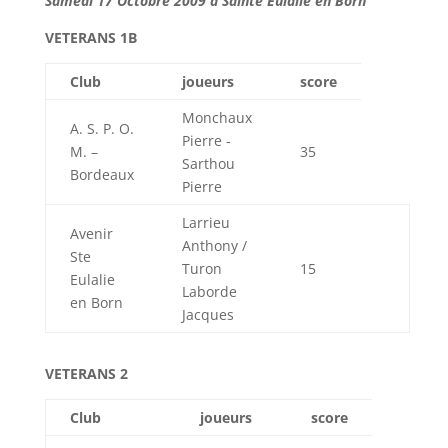
Samedi 17 Octobre 2009 à Sainte Eulalie en Born
VETERANS 1B
Club
joueurs
score
Monchaux
A. S. P. O.
Pierre -
M. –
35
Sarthou
Bordeaux
Pierre
Larrieu
Avenir
Anthony /
Ste
Turon
15
Eulalie
Laborde
en Born
Jacques
VETERANS 2
Club
joueurs
score