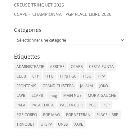
CREUSE TRINQUET 2026
CCAPB – CHAMPIONNAT PGP PLACE LIBRE 2026
Catégories
Catégories
Étiquettes
ADMINISTRATIF
ARBITRE
CCAPB
CESTA PUNTA
CLUB
CTP
FFPB
FFPB PGC
FFSU
FIPV
FRONTENIS
GRAND CHISTERA
JAI ALAI
JOKO
LAPB
LCAPB
mag
MAIN NUE
MUR A GAUCHE
PALA
PALA CORTA
PALETA CUIR
PGC
PGP
PGP CORPO
PGP MAG
PGP VETERAN
PLACE LIBRE
TRINQUET
UFEPV
UNSS
XARE