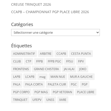
CREUSE TRINQUET 2026
CCAPB – CHAMPIONNAT PGP PLACE LIBRE 2026
Catégories
Catégories
Étiquettes
ADMINISTRATIF
ARBITRE
CCAPB
CESTA PUNTA
CLUB
CTP
FFPB
FFPB PGC
FFSU
FIPV
FRONTENIS
GRAND CHISTERA
JAI ALAI
JOKO
LAPB
LCAPB
mag
MAIN NUE
MUR A GAUCHE
PALA
PALA CORTA
PALETA CUIR
PGC
PGP
PGP CORPO
PGP MAG
PGP VETERAN
PLACE LIBRE
TRINQUET
UFEPV
UNSS
XARE