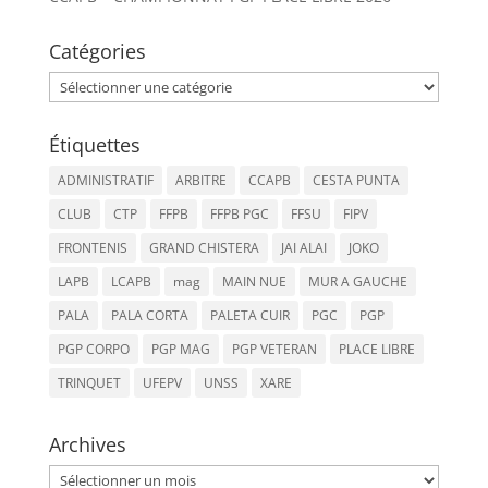
Catégories
Catégories
Étiquettes
ADMINISTRATIF
ARBITRE
CCAPB
CESTA PUNTA
CLUB
CTP
FFPB
FFPB PGC
FFSU
FIPV
FRONTENIS
GRAND CHISTERA
JAI ALAI
JOKO
LAPB
LCAPB
mag
MAIN NUE
MUR A GAUCHE
PALA
PALA CORTA
PALETA CUIR
PGC
PGP
PGP CORPO
PGP MAG
PGP VETERAN
PLACE LIBRE
TRINQUET
UFEPV
UNSS
XARE
Archives
Archives