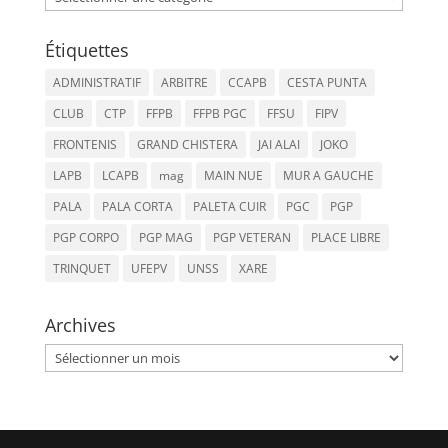
Étiquettes
ADMINISTRATIF
ARBITRE
CCAPB
CESTA PUNTA
CLUB
CTP
FFPB
FFPB PGC
FFSU
FIPV
FRONTENIS
GRAND CHISTERA
JAI ALAI
JOKO
LAPB
LCAPB
mag
MAIN NUE
MUR A GAUCHE
PALA
PALA CORTA
PALETA CUIR
PGC
PGP
PGP CORPO
PGP MAG
PGP VETERAN
PLACE LIBRE
TRINQUET
UFEPV
UNSS
XARE
Archives
Archives