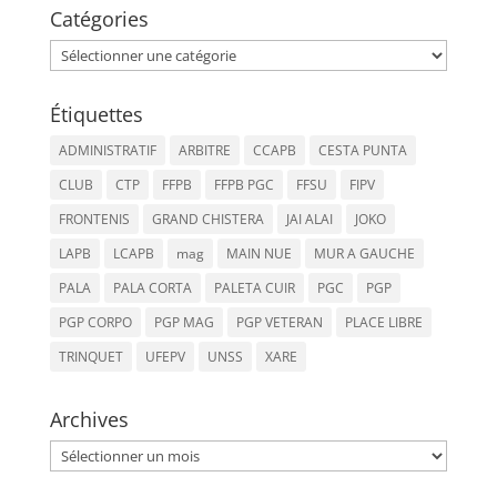
Catégories
Catégories
Étiquettes
ADMINISTRATIF
ARBITRE
CCAPB
CESTA PUNTA
CLUB
CTP
FFPB
FFPB PGC
FFSU
FIPV
FRONTENIS
GRAND CHISTERA
JAI ALAI
JOKO
LAPB
LCAPB
mag
MAIN NUE
MUR A GAUCHE
PALA
PALA CORTA
PALETA CUIR
PGC
PGP
PGP CORPO
PGP MAG
PGP VETERAN
PLACE LIBRE
TRINQUET
UFEPV
UNSS
XARE
Archives
Archives