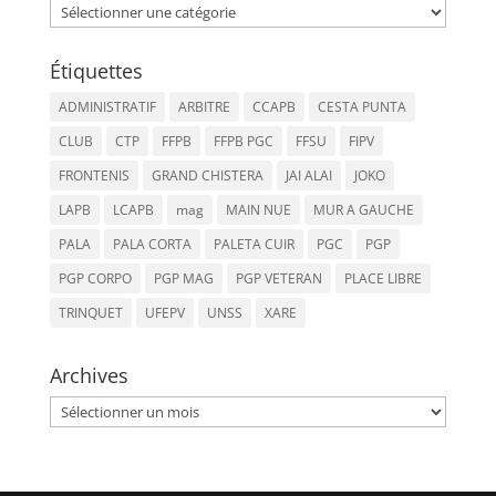
Catégories
Étiquettes
ADMINISTRATIF
ARBITRE
CCAPB
CESTA PUNTA
CLUB
CTP
FFPB
FFPB PGC
FFSU
FIPV
FRONTENIS
GRAND CHISTERA
JAI ALAI
JOKO
LAPB
LCAPB
mag
MAIN NUE
MUR A GAUCHE
PALA
PALA CORTA
PALETA CUIR
PGC
PGP
PGP CORPO
PGP MAG
PGP VETERAN
PLACE LIBRE
TRINQUET
UFEPV
UNSS
XARE
Archives
Archives