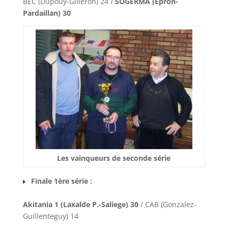
BEC (Dupouy-Gilleron) 24 /
SOGERMA (Epron-
Pardaillan) 30
Les vainqueurs de seconde série
Finale 1ère série :
Akitania 1 (Laxalde P.-Saliege) 30
/ CAB (Gonzalez-
Guillenteguy) 14