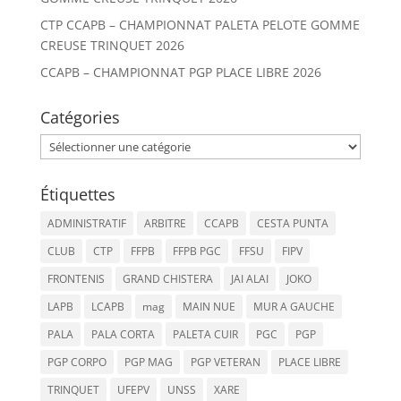
CTP CCAPB – CHAMPIONNAT PALETA PELOTE GOMME
CREUSE TRINQUET 2026
CCAPB – CHAMPIONNAT PGP PLACE LIBRE 2026
Catégories
Catégories
Étiquettes
ADMINISTRATIF
ARBITRE
CCAPB
CESTA PUNTA
CLUB
CTP
FFPB
FFPB PGC
FFSU
FIPV
FRONTENIS
GRAND CHISTERA
JAI ALAI
JOKO
LAPB
LCAPB
mag
MAIN NUE
MUR A GAUCHE
PALA
PALA CORTA
PALETA CUIR
PGC
PGP
PGP CORPO
PGP MAG
PGP VETERAN
PLACE LIBRE
TRINQUET
UFEPV
UNSS
XARE