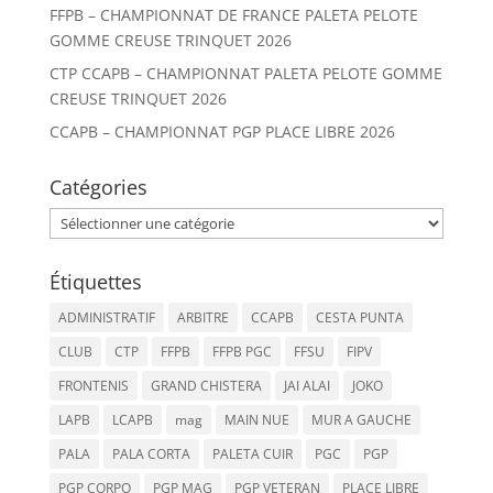
FFPB – CHAMPIONNAT DE FRANCE PALETA PELOTE
GOMME CREUSE TRINQUET 2026
CTP CCAPB – CHAMPIONNAT PALETA PELOTE GOMME
CREUSE TRINQUET 2026
CCAPB – CHAMPIONNAT PGP PLACE LIBRE 2026
Catégories
Catégories
Étiquettes
ADMINISTRATIF
ARBITRE
CCAPB
CESTA PUNTA
CLUB
CTP
FFPB
FFPB PGC
FFSU
FIPV
FRONTENIS
GRAND CHISTERA
JAI ALAI
JOKO
LAPB
LCAPB
mag
MAIN NUE
MUR A GAUCHE
PALA
PALA CORTA
PALETA CUIR
PGC
PGP
PGP CORPO
PGP MAG
PGP VETERAN
PLACE LIBRE