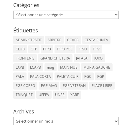
Catégories
Catégories
Étiquettes
ADMINISTRATIF
ARBITRE
CCAPB
CESTA PUNTA
CLUB
CTP
FFPB
FFPB PGC
FFSU
FIPV
FRONTENIS
GRAND CHISTERA
JAI ALAI
JOKO
LAPB
LCAPB
mag
MAIN NUE
MUR A GAUCHE
PALA
PALA CORTA
PALETA CUIR
PGC
PGP
PGP CORPO
PGP MAG
PGP VETERAN
PLACE LIBRE
TRINQUET
UFEPV
UNSS
XARE
Archives
Archives