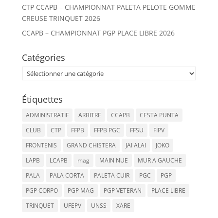
CTP CCAPB – CHAMPIONNAT PALETA PELOTE GOMME
CREUSE TRINQUET 2026
CCAPB – CHAMPIONNAT PGP PLACE LIBRE 2026
Catégories
Catégories
Étiquettes
ADMINISTRATIF
ARBITRE
CCAPB
CESTA PUNTA
CLUB
CTP
FFPB
FFPB PGC
FFSU
FIPV
FRONTENIS
GRAND CHISTERA
JAI ALAI
JOKO
LAPB
LCAPB
mag
MAIN NUE
MUR A GAUCHE
PALA
PALA CORTA
PALETA CUIR
PGC
PGP
PGP CORPO
PGP MAG
PGP VETERAN
PLACE LIBRE
TRINQUET
UFEPV
UNSS
XARE