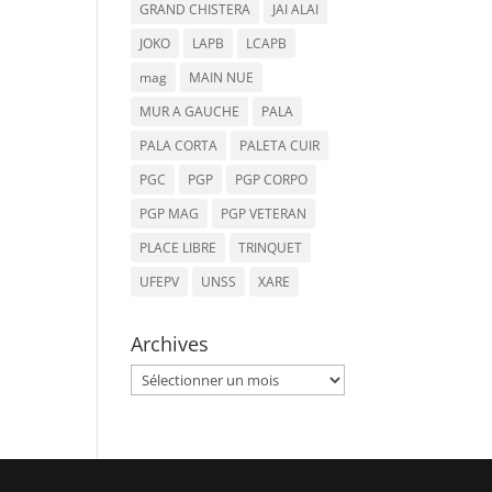
GRAND CHISTERA
JAI ALAI
JOKO
LAPB
LCAPB
mag
MAIN NUE
MUR A GAUCHE
PALA
PALA CORTA
PALETA CUIR
PGC
PGP
PGP CORPO
PGP MAG
PGP VETERAN
PLACE LIBRE
TRINQUET
UFEPV
UNSS
XARE
Archives
Archives