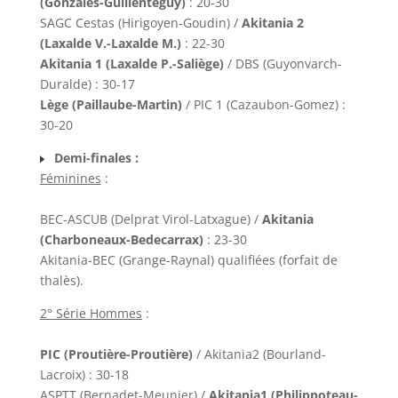
(Gonzales-Guillenteguy)
: 20-30
SAGC Cestas (Hirigoyen-Goudin) /
Akitania 2
(Laxalde V.-Laxalde M.)
: 22-30
Akitania 1 (Laxalde P.-Saliège)
/ DBS (Guyonvarch-
Duralde) : 30-17
Lège (Paillaube-Martin)
/ PIC 1 (Cazaubon-Gomez) :
30-20
Demi-finales :
Féminines
:
BEC-ASCUB (Delprat Virol-Latxague) /
Akitania
(Charboneaux-Bedecarrax)
: 23-30
Akitania-BEC (Grange-Raynal) qualifiées (forfait de
thalès).
2° Série Hommes
:
PIC (Proutière-Proutière)
/ Akitania2 (Bourland-
Lacroix) : 30-18
ASPTT (Bernadet-Meunier) /
Akitania1 (Philippoteau-