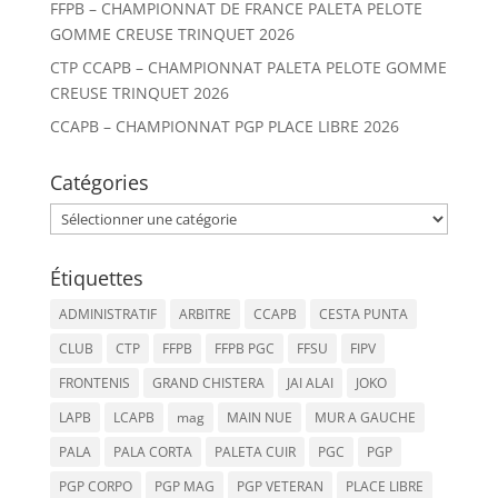
FFPB – CHAMPIONNAT DE FRANCE PALETA PELOTE
GOMME CREUSE TRINQUET 2026
CTP CCAPB – CHAMPIONNAT PALETA PELOTE GOMME
CREUSE TRINQUET 2026
CCAPB – CHAMPIONNAT PGP PLACE LIBRE 2026
Catégories
Catégories
Étiquettes
ADMINISTRATIF
ARBITRE
CCAPB
CESTA PUNTA
CLUB
CTP
FFPB
FFPB PGC
FFSU
FIPV
FRONTENIS
GRAND CHISTERA
JAI ALAI
JOKO
LAPB
LCAPB
mag
MAIN NUE
MUR A GAUCHE
PALA
PALA CORTA
PALETA CUIR
PGC
PGP
PGP CORPO
PGP MAG
PGP VETERAN
PLACE LIBRE