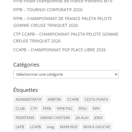
FFPB Finale championnat de France frontenis M19
FFPB – TOURNOI CORPORATIF 2026
FFPB – CHAMPIONNAT DE FRANCE PALETA PELOTE
GOMME CREUSE TRINQUET 2026
CTP CCAPB – CHAMPIONNAT PALETA PELOTE GOMME
CREUSE TRINQUET 2026
CCAPB – CHAMPIONNAT PGP PLACE LIBRE 2026
Catégories
Catégories
Étiquettes
ADMINISTRATIF
ARBITRE
CCAPB
CESTA PUNTA
CLUB
CTP
FFPB
FFPB PGC
FFSU
FIPV
FRONTENIS
GRAND CHISTERA
JAI ALAI
JOKO
LAPB
LCAPB
mag
MAIN NUE
MUR A GAUCHE