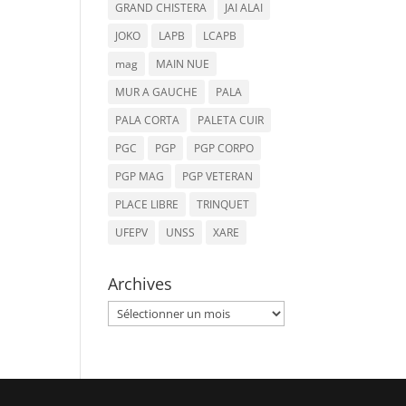
GRAND CHISTERA
JAI ALAI
JOKO
LAPB
LCAPB
mag
MAIN NUE
MUR A GAUCHE
PALA
PALA CORTA
PALETA CUIR
PGC
PGP
PGP CORPO
PGP MAG
PGP VETERAN
PLACE LIBRE
TRINQUET
UFEPV
UNSS
XARE
Archives
Archives