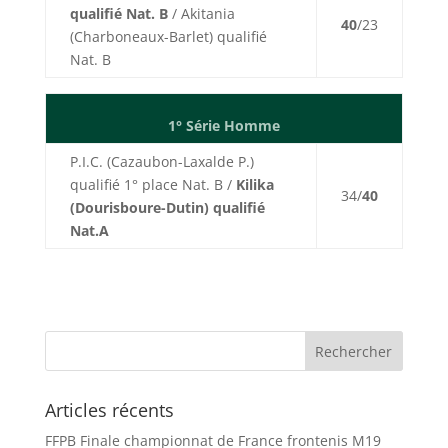
qualifié Nat. B
/ Akitania
40
/23
(Charboneaux-Barlet) qualifié
Nat. B
1° Série Homme
P.I.C. (Cazaubon-Laxalde P.)
qualifié 1° place Nat. B /
Kilika
34/
40
(Dourisboure-Dutin) qualifié
Nat.A
Articles récents
FFPB Finale championnat de France frontenis M19