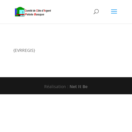
{EVRREGIS}
Réalisation :
Net It Be