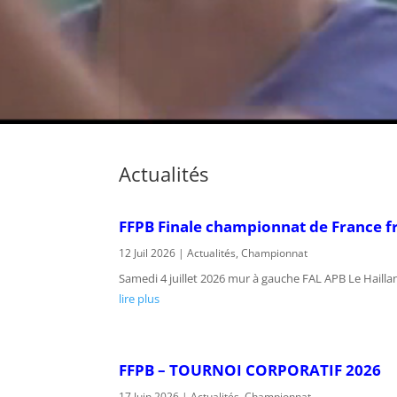
Actualités
FFPB Finale championnat de France f
12 Juil 2026
|
Actualités
,
Championnat
Samedi 4 juillet 2026 mur à gauche FAL APB Le Ha
lire plus
FFPB – TOURNOI CORPORATIF 2026
17 Juin 2026
|
Actualités
,
Championnat