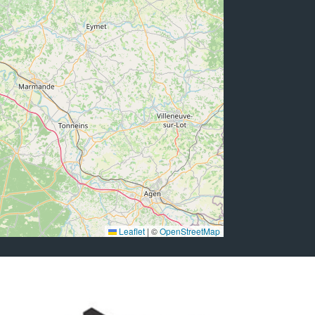
Leaflet
|
©
OpenStreetMap